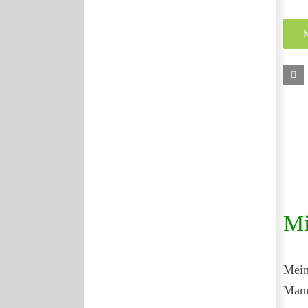
M
Mi
Mein
Mann