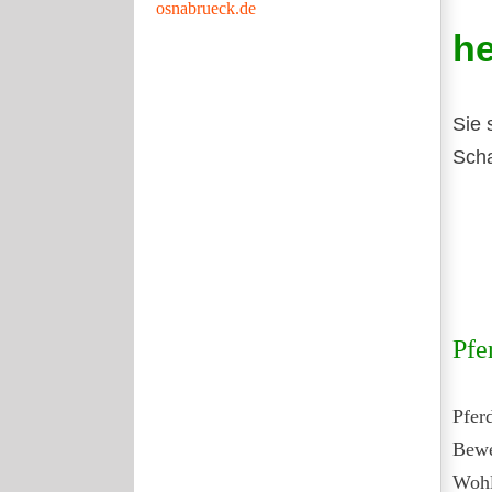
osnabrueck.de
he
Sie 
Scha
Pfe
Pfer
Bewe
Wohl