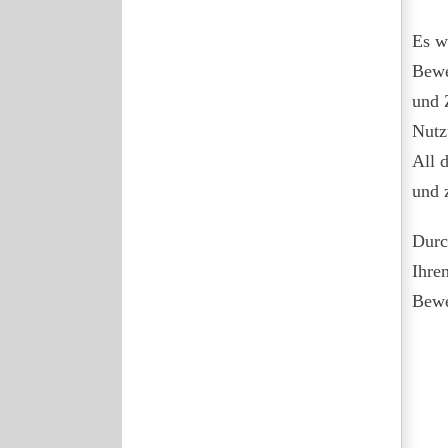
Es w
Bewe
und 
Nutz
All 
und 
Durc
Ihre
Bewe