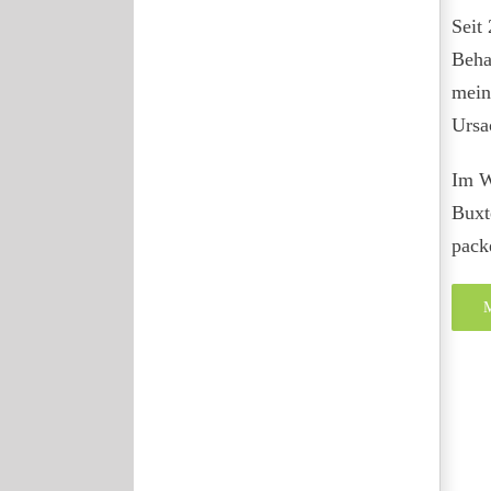
Seit 
Beha
mein
Ursa
Im W
Buxt
pack
M