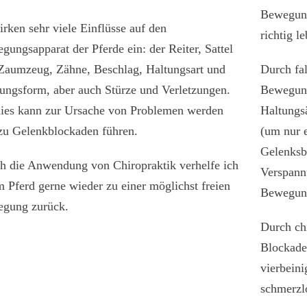
Bewegung
irken sehr viele Einflüsse auf den
richtig l
gungsapparat der Pferde ein: der Reiter, Sattel
Zaumzeug, Zähne, Beschlag, Haltungsart und
Durch fa
ungsform, aber auch Stürze und Verletzungen.
Bewegung
dies kann zur Ursache von Problemen werden
Haltungs
zu Gelenkblockaden führen.
(um nur 
Gelenksb
h die Anwendung von Chiropraktik verhelfe ich
Verspann
m Pferd gerne wieder zu einer möglichst freien
Bewegung
gung zurück.
Durch ch
Blockaden
vierbeini
schmerzl