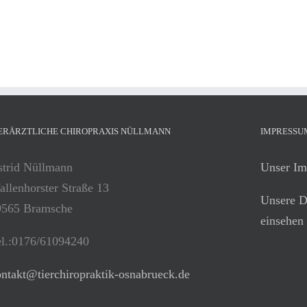
ERÄRZTLICHE CHIROPRAXIS NÜLLMANN
IMPRESSU
strid Nüllmann
Unser Im
llenhorster Straße 13
Unsere D
9565 Bramsche
einsehen
el.:0176/61094240
ntakt@tierchiropraktik-osnabrueck.de