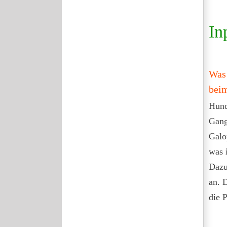
In
Was 
bei
Hund
Gang
Galo
was 
Dazu
an. D
die 